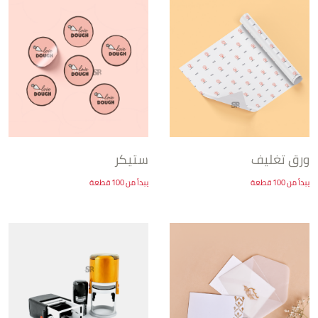
ورق تغليف
ستيكر
يبدأ من 100 قطعة
يبدأ من 100 قطعة