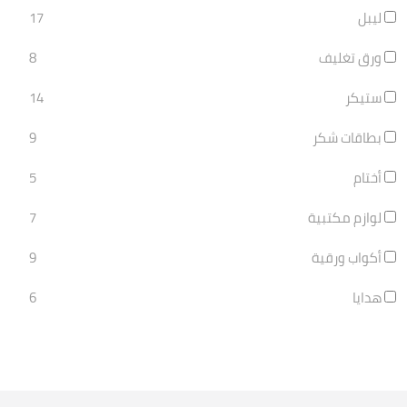
ليبل
17
ورق تغليف
8
ستيكر
14
بطاقات شكر
9
أختام
5
لوازم مكتبية
7
أكواب ورقية
9
هدايا
6