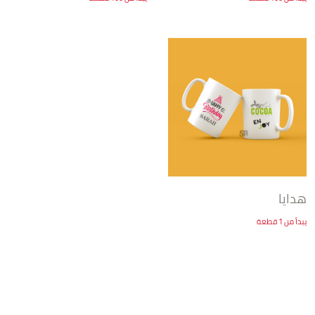
هدايا
يبدأ من 1 قطعة