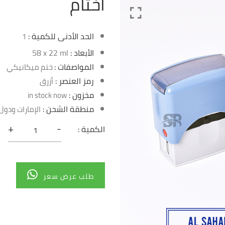
أختام
الحد الأدنى للكمية :
1
الأبعاد :
58 x 22 ml
المواصفات :
ختم ميكانيكي
رمز العنصر :
أزرق
مخزون :
in stock now
منطقة الشحن :
الإمارات ودول 
+
-
الكمية :
طلب عرض سعر