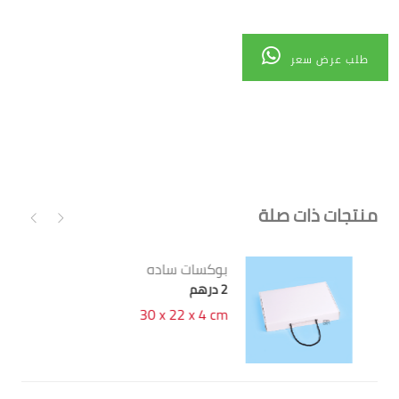
طلب عرض سعر
منتجات ذات صلة
بوكسات ساده
بو
3 درهم
2 درهم
cm
27 x 20 x 8 cm