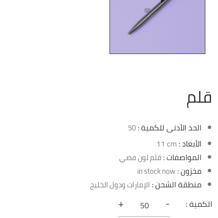
قلم
الحد الأدنى للكمية :
50
الأبعاد :
11 cm
المواصفات :
قلم لون فضي
مخزون :
in stock now
منطقة الشحن :
الإمارات ودول الخليج
+
-
الكمية :